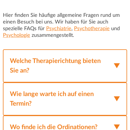
Hier finden Sie häufige allgemeine Fragen rund um
einen Besuch bei uns. Wir haben für Sie auch
spezielle FAQs für
Psychiatrie
,
Psychotherapie
und
Psychologie
zusammengestellt.
Welche Therapierichtung bieten
Sie an?
Wir setzen ein breites Spektrum an
Behandlungsmethoden ein – individuell auf
Wie lange warte ich auf einen
und gemeinsam mit dem Patienten
Termin?
abgestimmt.
Die Wartezeit für einen Termin in unserer
Neben
Ordination kann je nach Situation variieren.
Wo finde ich die Ordinationen?