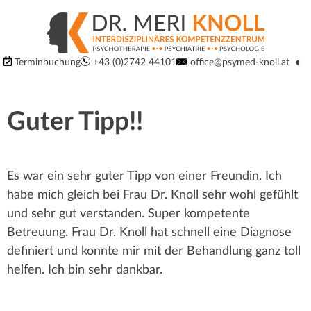
S
S
p
p
Logo
◐
Terminbuchung
+43 (0)2742 44101
office@psymed-knoll.at
r
Ko
um
der
r
i
Website:
Guter Tipp!!
Interdisziplinäres
n
u
Kompetenzzentrum
g
für
n
Psychiatrie,
Es war ein sehr guter Tipp von einer Freundin. Ich
e
Psychotherapie
habe mich gleich bei Frau Dr. Knoll sehr wohl gefühlt
g
d
und
und sehr gut verstanden. Super kompetente
Psychologie
Betreuung. Frau Dr. Knoll hat schnell eine Diagnose
i
m
in
definiert und konnte mir mit der Behandlung ganz toll
r
3100
helfen. Ich bin sehr dankbar.
a
St.
e
Pölten