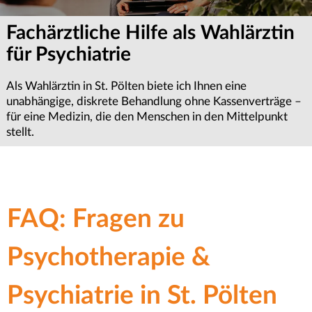
Fachärztliche Hilfe als Wahlärztin
Terminvereinbarung &
Wichtige Informationen zur
für Psychiatrie
Erstgespräch anfragen
Termin-Absageregelung
Als Wahlärztin in St. Pölten biete ich Ihnen eine
Ob für Psychiatrie, Psychotherapie oder Psychologie – wir
Sollten Sie einen Termin einmal nicht wahrnehmen können,
unabhängige, diskrete Behandlung ohne Kassenverträge –
bemühen uns um eine zeitnahe Terminvergabe.
bitten wir um eine rechtzeitige Absage. Dies ermöglicht es
für eine Medizin, die den Menschen in den Mittelpunkt
Kontaktieren Sie uns für ein Erstgespräch in unserer Praxis
uns, den frei gewordenen Platz anderen Patientinnen oder
stellt.
im Zentrum von St. Pölten.
Patienten in dringenden Notfällen kurzfristig zur
Verfügung zu stellen.
FAQ: Fragen zu
Psychotherapie &
Psychiatrie in St. Pölten