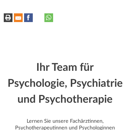
r
k
–
Dr.
t
k
med.
univ.
z
e
Meri
u
Knoll
n
:
Ihr Team für
Psychologie, Psychiatrie
und Psychotherapie
Lernen Sie unsere Fachärztinnen,
Psychotherapeutinnen und Psychologinnen