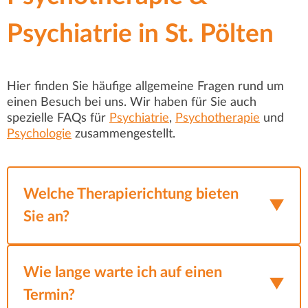
Psychiatrie in St. Pölten
Hier finden Sie häufige allgemeine Fragen rund um
einen Besuch bei uns. Wir haben für Sie auch
spezielle FAQs für
Psychiatrie
,
Psychotherapie
und
Psychologie
zusammengestellt.
Welche Therapierichtung bieten
Sie an?
Wir setzen ein breites Spektrum an
Behandlungsmethoden ein – individuell auf
Wie lange warte ich auf einen
und gemeinsam mit dem Patienten
Termin?