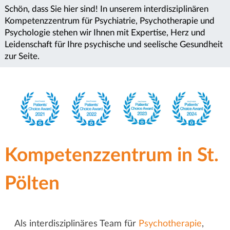
r
k
–
Schön, dass Sie hier sind! In unserem interdisziplinären
Kompetenzzentrum für Psychiatrie, Psychotherapie und
Dr.
t
k
Psychologie stehen wir Ihnen mit Expertise, Herz und
med.
Leidenschaft für Ihre psychische und seelische Gesundheit
univ.
z
zur Seite.
e
Meri
u
Knoll
n
:
Kompetenz­zentrum in St.
Pölten
Als interdisziplinäres Team für
Psychotherapie
,