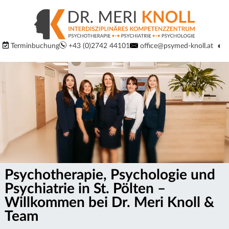
S
S
p
p
Logo
◐
Terminbuchung
+43 (0)2742 44101
office@psymed-knoll.at
r
Ko
um
der
r
i
Website:
Interdisziplinäres
n
u
Kompetenzzentrum
g
für
n
Psychiatrie,
e
Psychotherapie
g
d
und
Psychologie
Psychotherapie, Psychologie und
i
m
in
Psychiatrie in St. Pölten –
r
3100
Willkommen bei Dr. Meri Knoll &
a
St.
Team
e
Pölten