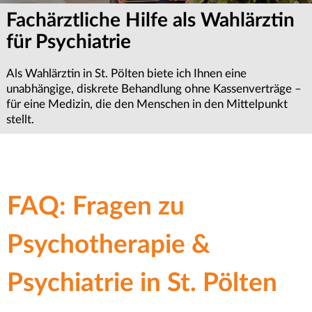
Fachärztliche Hilfe als Wahlärztin
Terminvereinbarung &
Wichtige Informationen zur
für Psychiatrie
Erstgespräch anfragen
Termin-Absageregelung
Als Wahlärztin in St. Pölten biete ich Ihnen eine
Ob für Psychiatrie, Psychotherapie oder Psychologie – wir
Sollten Sie einen Termin einmal nicht wahrnehmen können,
unabhängige, diskrete Behandlung ohne Kassenverträge –
bemühen uns um eine zeitnahe Terminvergabe.
bitten wir um eine rechtzeitige Absage. Dies ermöglicht es
für eine Medizin, die den Menschen in den Mittelpunkt
Kontaktieren Sie uns für ein Erstgespräch in unserer Praxis
uns, den frei gewordenen Platz anderen Patientinnen oder
stellt.
im Zentrum von St. Pölten.
Patienten in dringenden Notfällen kurzfristig zur
Verfügung zu stellen.
FAQ: Fragen zu
Psychotherapie &
Psychiatrie in St. Pölten