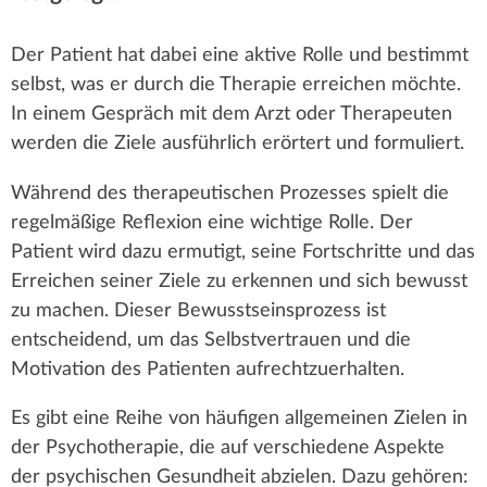
r
k
–
Dr.
Der Patient hat dabei eine aktive Rolle und bestimmt
t
k
med.
selbst, was er durch die Therapie erreichen möchte.
univ.
z
In einem Gespräch mit dem Arzt oder Therapeuten
e
Meri
werden die Ziele ausführlich erörtert und formuliert.
u
Knoll
n
Während des therapeutischen Prozesses spielt die
:
regelmäßige Reflexion eine wichtige Rolle. Der
Patient wird dazu ermutigt, seine Fortschritte und das
Erreichen seiner Ziele zu erkennen und sich bewusst
zu machen. Dieser Bewusstseinsprozess ist
entscheidend, um das Selbstvertrauen und die
Motivation des Patienten aufrechtzuerhalten.
Es gibt eine Reihe von häufigen allgemeinen Zielen in
der Psychotherapie, die auf verschiedene Aspekte
der psychischen Gesundheit abzielen. Dazu gehören: