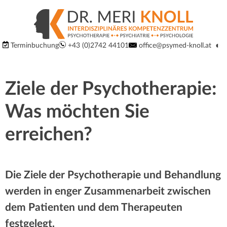
S
S
p
p
Logo
◐
Terminbuchung
+43 (0)2742 44101
office@psymed-knoll.at
r
Ko
um
der
r
i
Website:
Ziele der Psychotherapie:
Interdisziplinäres
n
u
Kompetenzzentrum
Was möchten Sie
g
für
n
Psychiatrie,
erreichen?
e
Psychotherapie
g
d
und
Psychologie
i
Die Ziele der Psychotherapie und Behandlung
m
in
werden in enger Zusammenarbeit zwischen
r
3100
a
dem Patienten und dem Therapeuten
St.
e
festgelegt.
Pölten