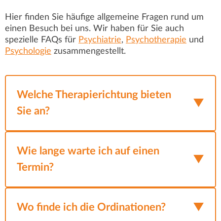
Hier finden Sie häufige allgemeine Fragen rund um
einen Besuch bei uns. Wir haben für Sie auch
spezielle FAQs für
Psychiatrie
,
Psychotherapie
und
Psychologie
zusammengestellt.
Welche Therapierichtung bieten
Sie an?
Wir setzen ein breites Spektrum an
Behandlungsmethoden ein – individuell auf
Wie lange warte ich auf einen
und gemeinsam mit dem Patienten
Termin?
abgestimmt.
Die Wartezeit für einen Termin in unserer
Neben
Ordination kann je nach Situation variieren.
Wo finde ich die Ordinationen?
psychiatrischer Behandlung und Medizin
,