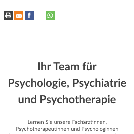
r
k
–
Dr.
t
k
med.
univ.
z
e
Meri
u
Knoll
n
:
Ihr Team für
Psychologie, Psychiatrie
und Psychotherapie
Lernen Sie unsere Fachärztinnen,
Psychotherapeutinnen und Psychologinnen