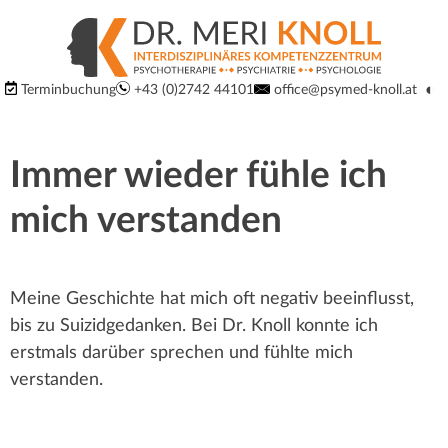
S
S
p
p
Logo
◐
Terminbuchung
+43 (0)2742 44101
office@psymed-knoll.at
r
Ko
um
der
r
i
Website:
Immer wieder fühle ich
Interdisziplinäres
n
u
Kompetenzzentrum
mich verstanden
g
für
n
Psychiatrie,
e
Psychotherapie
g
Meine Geschichte hat mich oft negativ beeinflusst,
d
und
bis zu Suizidgedanken. Bei Dr. Knoll konnte ich
Psychologie
i
m
erstmals darüber sprechen und fühlte mich
in
verstanden.
r
3100
a
St.
e
Pölten