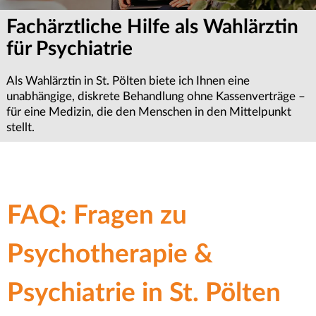
Fachärztliche Hilfe als Wahlärztin
Terminvereinbarung &
Wichtige Informationen zur
für Psychiatrie
Erstgespräch anfragen
Termin-Absageregelung
Als Wahlärztin in St. Pölten biete ich Ihnen eine
Ob für Psychiatrie, Psychotherapie oder Psychologie – wir
Sollten Sie einen Termin einmal nicht wahrnehmen können,
unabhängige, diskrete Behandlung ohne Kassenverträge –
bemühen uns um eine zeitnahe Terminvergabe.
bitten wir um eine rechtzeitige Absage. Dies ermöglicht es
für eine Medizin, die den Menschen in den Mittelpunkt
Kontaktieren Sie uns für ein Erstgespräch in unserer Praxis
uns, den frei gewordenen Platz anderen Patientinnen oder
stellt.
im Zentrum von St. Pölten.
Patienten in dringenden Notfällen kurzfristig zur
Verfügung zu stellen.
FAQ: Fragen zu
Psychotherapie &
Psychiatrie in St. Pölten