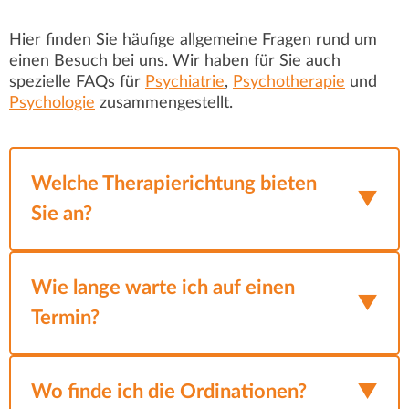
Hier finden Sie häufige allgemeine Fragen rund um
einen Besuch bei uns. Wir haben für Sie auch
spezielle FAQs für
Psychiatrie
,
Psychotherapie
und
Psychologie
zusammengestellt.
Welche Therapierichtung bieten
Sie an?
Wir setzen ein breites Spektrum an
Behandlungsmethoden ein – individuell auf
Wie lange warte ich auf einen
und gemeinsam mit dem Patienten
Termin?
abgestimmt.
Die Wartezeit für einen Termin in unserer
Neben
Ordination kann je nach Situation variieren.
Wo finde ich die Ordinationen?
psychiatrischer Behandlung und Medizin
,