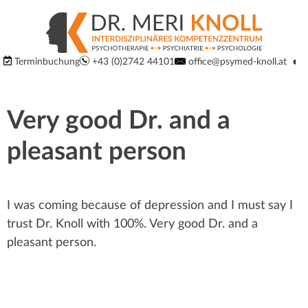
S
S
p
p
Logo
◐
Terminbuchung
+43 (0)2742 44101
office@psymed-knoll.at
r
Ko
um
der
r
i
Website:
Very good Dr. and a
Interdisziplinäres
n
u
Kompetenzzentrum
pleasant person
g
für
n
Psychiatrie,
e
Psychotherapie
g
I was coming because of depression and I must say I
d
und
trust Dr. Knoll with 100%. Very good Dr. and a
Psychologie
i
m
pleasant person.
in
r
3100
a
St.
e
Pölten