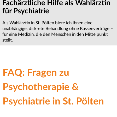
Fachärztliche Hilfe als Wahlärztin
Terminvereinbarung &
Wichtige Informationen zur
für Psychiatrie
Erstgespräch anfragen
Termin-Absageregelung
Als Wahlärztin in St. Pölten biete ich Ihnen eine
Ob für Psychiatrie, Psychotherapie oder Psychologie – wir
Sollten Sie einen Termin einmal nicht wahrnehmen können,
unabhängige, diskrete Behandlung ohne Kassenverträge –
bemühen uns um eine zeitnahe Terminvergabe.
bitten wir um eine rechtzeitige Absage. Dies ermöglicht es
für eine Medizin, die den Menschen in den Mittelpunkt
Kontaktieren Sie uns für ein Erstgespräch in unserer Praxis
uns, den frei gewordenen Platz anderen Patientinnen oder
stellt.
im Zentrum von St. Pölten.
Patienten in dringenden Notfällen kurzfristig zur
Verfügung zu stellen.
FAQ: Fragen zu
Psychotherapie &
Psychiatrie in St. Pölten