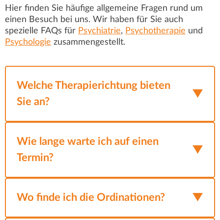
Hier finden Sie häufige allgemeine Fragen rund um
einen Besuch bei uns. Wir haben für Sie auch
spezielle FAQs für
Psychiatrie
,
Psychotherapie
und
Psychologie
zusammengestellt.
Welche Therapierichtung bieten
Sie an?
Wir setzen ein breites Spektrum an
Behandlungsmethoden ein – individuell auf
Wie lange warte ich auf einen
und gemeinsam mit dem Patienten
Termin?
abgestimmt.
Die Wartezeit für einen Termin in unserer
Neben
Ordination kann je nach Situation variieren.
Wo finde ich die Ordinationen?
psychiatrischer Behandlung und Medizin
,
nutzen wir unterschiedliche Arten der
Für Neupatienten kann es etwas länger