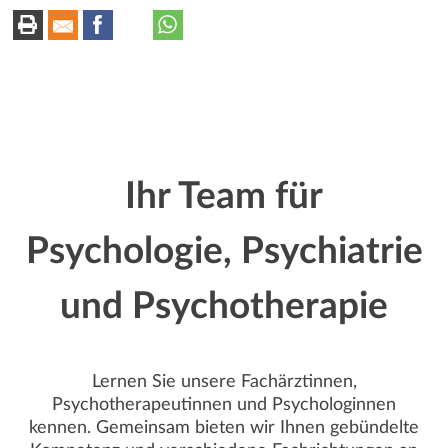
r
k
–
Dr.
t
k
med.
univ.
z
e
Meri
u
Knoll
n
:
Ihr Team für
Psychologie, Psychiatrie
und Psychotherapie
Lernen Sie unsere Fachärztinnen,
Psychotherapeutinnen und Psychologinnen
kennen. Gemeinsam bieten wir Ihnen gebündelte