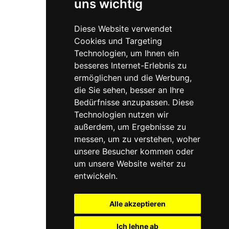
uns wichtig
Identität.
Diese Website verwendet
Barrierefreier Zugang vorhanden
Cookies und Targeting
Bitte bei Terminvereinbarung bekannt
Technologien, um Ihnen ein
geben, dass dieser benötigt wird.
besseres Internet-Erlebnis zu
ermöglichen und die Werbung,
die Sie sehen, besser an Ihre
Bedürfnisse anzupassen. Diese
Technologien nutzen wir
außerdem, um Ergebnisse zu
messen, um zu verstehen, woher
unsere Besucher kommen oder
um unsere Website weiter zu
entwickeln.
Alle akzeptieren
Ich lehne ab