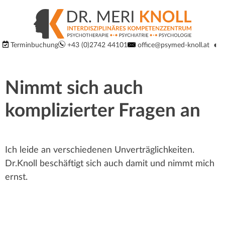
S
S
p
p
Logo
◐
Terminbuchung
+43 (0)2742 44101
office@psymed-knoll.at
r
Ko
um
der
r
i
Website:
Nimmt sich auch
Interdisziplinäres
n
u
Kompetenzzentrum
komplizierter Fragen an
g
für
n
Psychiatrie,
e
Psychotherapie
g
Ich leide an verschiedenen Unverträglichkeiten.
d
und
Dr.Knoll beschäftigt sich auch damit und nimmt mich
Psychologie
i
m
ernst.
in
r
3100
a
St.
e
Pölten