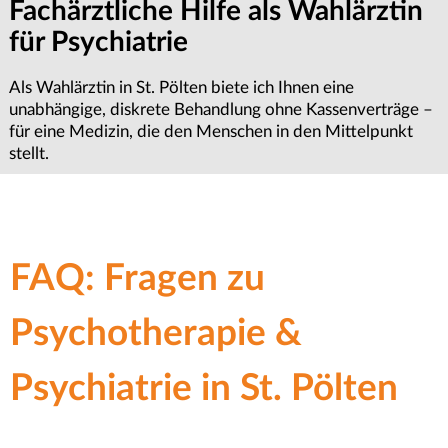
Fachärztliche Hilfe als Wahlärztin
Terminvereinbarung &
Wichtige Informationen zur
für Psychiatrie
Erstgespräch anfragen
Termin-Absageregelung
Als Wahlärztin in St. Pölten biete ich Ihnen eine
Ob für Psychiatrie, Psychotherapie oder Psychologie – wir
Sollten Sie einen Termin einmal nicht wahrnehmen können,
unabhängige, diskrete Behandlung ohne Kassenverträge –
bemühen uns um eine zeitnahe Terminvergabe.
bitten wir um eine rechtzeitige Absage. Dies ermöglicht es
für eine Medizin, die den Menschen in den Mittelpunkt
Kontaktieren Sie uns für ein Erstgespräch in unserer Praxis
uns, den frei gewordenen Platz anderen Patientinnen oder
stellt.
im Zentrum von St. Pölten.
Patienten in dringenden Notfällen kurzfristig zur
Verfügung zu stellen.
FAQ: Fragen zu
Psychotherapie &
Psychiatrie in St. Pölten