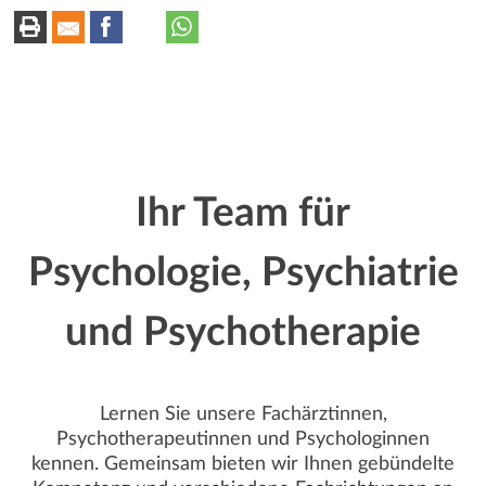
r
k
–
Dr.
t
k
med.
univ.
z
e
Meri
u
Knoll
n
:
Ihr Team für
Psychologie, Psychiatrie
und Psychotherapie
Lernen Sie unsere Fachärztinnen,
Psychotherapeutinnen und Psychologinnen
kennen. Gemeinsam bieten wir Ihnen gebündelte