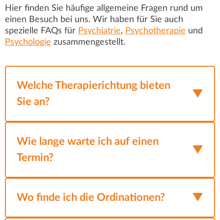
Hier finden Sie häufige allgemeine Fragen rund um
einen Besuch bei uns. Wir haben für Sie auch
spezielle FAQs für
Psychiatrie
,
Psychotherapie
und
Psychologie
zusammengestellt.
Welche Therapierichtung bieten
Sie an?
Wir setzen ein breites Spektrum an
Behandlungsmethoden ein – individuell auf
Wie lange warte ich auf einen
und gemeinsam mit dem Patienten
Termin?
abgestimmt.
Die Wartezeit für einen Termin in unserer
Neben
Ordination kann je nach Situation variieren.
Wo finde ich die Ordinationen?
psychiatrischer Behandlung und Medizin
,
nutzen wir unterschiedliche Arten der
Für Neupatienten kann es etwas länger