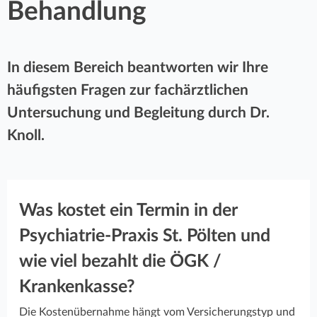
Behandlung
r
k
–
Dr.
t
k
med.
In diesem Bereich beantworten wir Ihre
univ.
z
e
häufigsten Fragen zur fachärztlichen
Meri
u
Knoll
Untersuchung und Begleitung durch Dr.
n
:
Knoll.
Was kostet ein Termin in der
Psychiatrie-Praxis St. Pölten und
wie viel bezahlt die ÖGK /
Krankenkasse?
Die Kostenübernahme hängt vom Versicherungstyp und