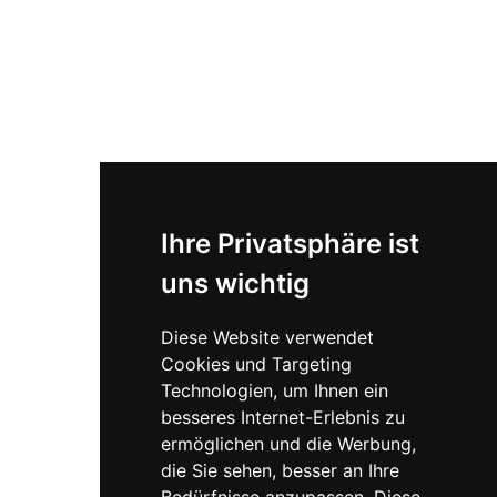
Tiefgaragen und Parkplätze zur Verfügung.
Verwendete Sprache
Die in unseren Texten verwendeten grammatikalischen
Personenbezeichnungen sind inklusiv gemeint und
beziehen sich auf Menschen jeden Geschlechts und jeder
Identität.
Barrierefreier Zugang vorhanden
Ihre Privatsphäre ist
Bitte bei Terminvereinbarung bekannt
uns wichtig
geben, dass dieser benötigt wird.
Diese Website verwendet
Cookies und Targeting
Technologien, um Ihnen ein
besseres Internet-Erlebnis zu
ermöglichen und die Werbung,
die Sie sehen, besser an Ihre
Bedürfnisse anzupassen. Diese