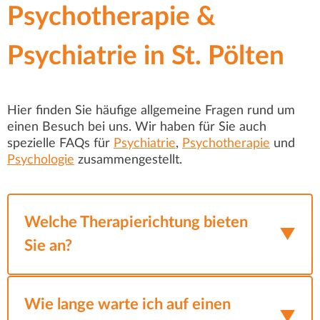
Psychotherapie &
Psychiatrie in St. Pölten
Hier finden Sie häufige allgemeine Fragen rund um
einen Besuch bei uns. Wir haben für Sie auch
spezielle FAQs für
Psychiatrie
,
Psychotherapie
und
Psychologie
zusammengestellt.
Welche Therapierichtung bieten
Sie an?
Wir setzen ein breites Spektrum an
Behandlungsmethoden ein – individuell auf
Wie lange warte ich auf einen