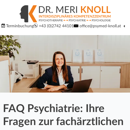
S
S
p
p
Logo
◐
Terminbuchung
+43 (0)2742 44101
office@psymed-knoll.at
r
Ko
um
der
r
i
Website:
Interdisziplinäres
n
u
Kompetenzzentrum
g
für
n
Psychiatrie,
e
Psychotherapie
g
d
und
Psychologie
i
m
in
FAQ Psychiatrie: Ihre
r
3100
a
Fragen zur fachärztlichen
St.
e
Pölten