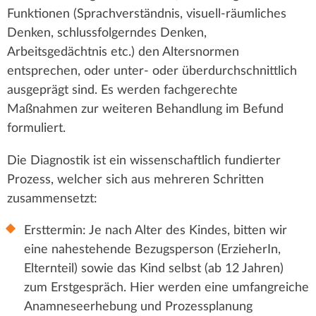
r
k
–
Funktionen (Sprachverständnis, visuell-räumliches
Dr.
Denken, schlussfolgerndes Denken,
t
k
med.
Arbeitsgedächtnis etc.) den Altersnormen
univ.
z
entsprechen, oder unter- oder überdurchschnittlich
e
Meri
ausgeprägt sind. Es werden fachgerechte
u
Knoll
Maßnahmen zur weiteren Behandlung im Befund
n
formuliert.
:
Die Diagnostik ist ein wissenschaftlich fundierter
Prozess, welcher sich aus mehreren Schritten
zusammensetzt:
Ersttermin: Je nach Alter des Kindes, bitten wir
eine nahestehende Bezugsperson (ErzieherIn,
Elternteil) sowie das Kind selbst (ab 12 Jahren)
zum Erstgespräch. Hier werden eine umfangreiche
Anamneseerhebung und Prozessplanung