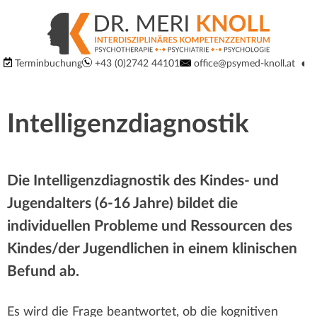
S
S
p
p
Logo
◐
Terminbuchung
+43 (0)2742 44101
office@psymed-knoll.at
r
Ko
um
der
r
i
Website:
Intelligenzdiagnostik
Interdisziplinäres
n
u
Kompetenzzentrum
g
für
n
Psychiatrie,
Die Intelligenzdiagnostik des Kindes- und
e
Psychotherapie
Jugendalters (6-16 Jahre) bildet die
g
d
und
individuellen Probleme und Ressourcen des
Psychologie
i
m
Kindes/der Jugendlichen in einem klinischen
in
Befund ab.
r
3100
a
St.
e
Pölten
Es wird die Frage beantwortet, ob die kognitiven