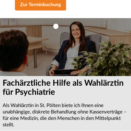
Zur Terminbuchung
Fachärztliche Hilfe als Wahlärztin
Terminvereinbarung &
Wichtige Informationen zur
für Psychiatrie
Erstgespräch anfragen
Termin-Absageregelung
Als Wahlärztin in St. Pölten biete ich Ihnen eine
Ob für Psychiatrie, Psychotherapie oder Psychologie – wir
Sollten Sie einen Termin einmal nicht wahrnehmen können,
unabhängige, diskrete Behandlung ohne Kassenverträge –
bemühen uns um eine zeitnahe Terminvergabe.
bitten wir um eine rechtzeitige Absage. Dies ermöglicht es
für eine Medizin, die den Menschen in den Mittelpunkt
Kontaktieren Sie uns für ein Erstgespräch in unserer Praxis
uns, den frei gewordenen Platz anderen Patientinnen oder
stellt.
im Zentrum von St. Pölten.
Patienten in dringenden Notfällen kurzfristig zur