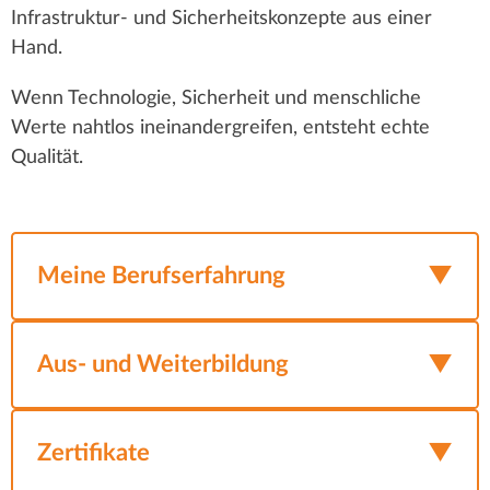
Infrastruktur- und Sicherheitskonzepte aus einer
Hand.
Wenn Technologie, Sicherheit und menschliche
Werte nahtlos ineinandergreifen, entsteht echte
Qualität.
Meine Berufserfahrung
09/2020 – aktuell
Geschäftsführung
Aus- und Weiterbildung
– Interdisziplinäres Kompetenzzentrum Dr.
Meri Knoll
ABSCHLUSS MASTER INFORMATION
Zertifikate
Zuständig für Organisatorische Aufgaben
SECURITY