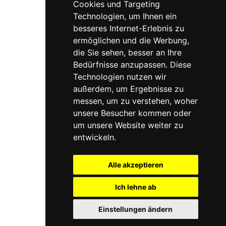
Cookies und Targeting
Technologien, um Ihnen ein
besseres Internet-Erlebnis zu
ermöglichen und die Werbung,
die Sie sehen, besser an Ihre
Bedürfnisse anzupassen. Diese
Technologien nutzen wir
außerdem, um Ergebnisse zu
messen, um zu verstehen, woher
unsere Besucher kommen oder
um unsere Website weiter zu
entwickeln.
Alle akzeptieren
Ich lehne ab
© 2026 Interdisziplinäres Kompetenzzentrum für Psychiatrie, Psychotherapie und
Einstellungen ändern
Psychologie in 3100 St. Pölten – Dr. med. univ. Meri Knoll
Impressum
AGB
Datenschutzerklärung
Jobs & Karriere