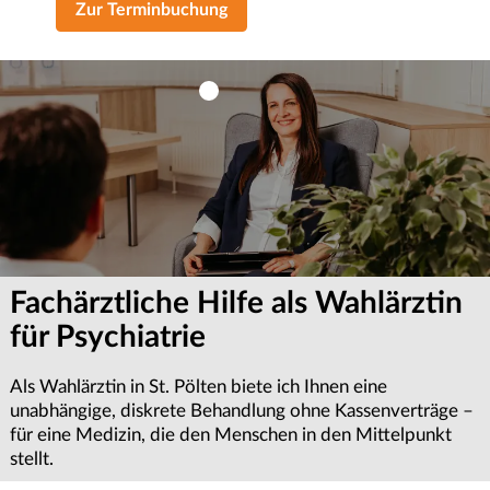
Zur Terminbuchung
Fachärztliche Hilfe als Wahlärztin
Terminvereinbarung &
Wichtige Informationen zur
für Psychiatrie
Erstgespräch anfragen
Termin-Absageregelung
Als Wahlärztin in St. Pölten biete ich Ihnen eine
Ob für Psychiatrie, Psychotherapie oder Psychologie – wir
Sollten Sie einen Termin einmal nicht wahrnehmen können,
unabhängige, diskrete Behandlung ohne Kassenverträge –
bemühen uns um eine zeitnahe Terminvergabe.
bitten wir um eine rechtzeitige Absage. Dies ermöglicht es
für eine Medizin, die den Menschen in den Mittelpunkt
Kontaktieren Sie uns für ein Erstgespräch in unserer Praxis
uns, den frei gewordenen Platz anderen Patientinnen oder
stellt.
im Zentrum von St. Pölten.
Patienten in dringenden Notfällen kurzfristig zur
Verfügung zu stellen.