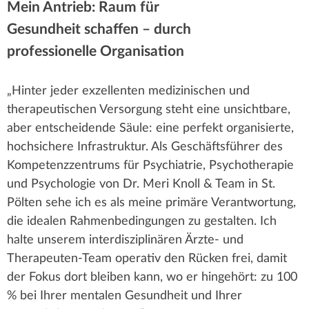
Mein Antrieb: Raum für
r
k
–
Gesundheit schaffen – durch
Dr.
t
k
professionelle Organisation
med.
univ.
z
e
Meri
„Hinter jeder exzellenten medizinischen und
u
Knoll
therapeutischen Versorgung steht eine unsichtbare,
n
:
aber entscheidende Säule: eine perfekt organisierte,
hochsichere Infrastruktur. Als Geschäftsführer des
Kompetenzzentrums für Psychiatrie, Psychotherapie
und Psychologie von Dr. Meri Knoll & Team in St.
Pölten sehe ich es als meine primäre Verantwortung,
die idealen Rahmenbedingungen zu gestalten. Ich
halte unserem interdisziplinären Ärzte- und
Therapeuten-Team operativ den Rücken frei, damit
der Fokus dort bleiben kann, wo er hingehört: zu 100
% bei Ihrer mentalen Gesundheit und Ihrer